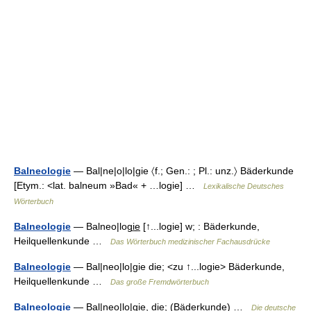
Balneologie
— Bal|ne|o|lo|gie 〈f.; Gen.: ; Pl.: unz.〉 Bäderkunde
[Etym.: <lat. balneum »Bad« + …logie] …
Lexikalische Deutsches
Wörterbuch
Balneologie
— Balneo|logi̲e̲ [↑...logie] w; : Bäderkunde,
Heilquellenkunde …
Das Wörterbuch medizinischer Fachausdrücke
Balneologie
— Bal|neo|lo|gie die; <zu ↑...logie> Bäderkunde,
Heilquellenkunde …
Das große Fremdwörterbuch
Balneologie
— Bal|neo|lo|gie, die; (Bäderkunde) …
Die deutsche