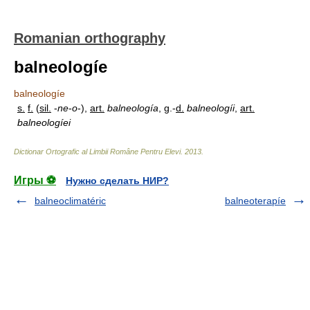
Romanian orthography
balneologíe
balneologíe
s.
f.
(
sil.
-
ne
-
o
-),
art.
balneología
, g.-
d.
balneologíi
,
art.
balneologíei
Dictionar Ortografic al Limbii Române Pentru Elevi
.
2013
.
Игры ⚽
Нужно сделать НИР?
balneoclimatéric
balneoterapíe