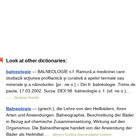
Look at other dictionaries:
balneologie
— BALNEOLOGÍE s.f. Ramură a medicinei care
studiază acţiunea profilactică şi curativă a apelor termale sau
minerale şi a nămolurilor. [pr.: ne o ] – Din fr. balnéologie. Trimis de
paula, 17.03.2002. Sursa: DEX 98 balneologíe s. f. (sil. ne o ),…
…
Dicționar Român
Balneologie
— (griech.), die Lehre von den Heilbädern, ihren
Arten und Anwendungen. Balneographie, Beschreibung der Bäder
in Bezug auf chemische Zusammensetzung, Wirkung auf den
Organismus. Die Balneotherapie handelt von der Anwendung der
Bäder als Heilmittel …
Meyers Großes Konversations-Lexikon