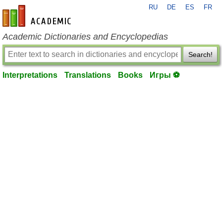
RU
DE
ES
FR
en-academic.com
Academic Dictionaries and Encyclopedias
Search!
Interpretations
Translations
Books
Игры ⚽