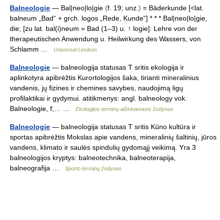
Balneologie
— Bal|neo|lo|gie 〈f. 19; unz.〉 = Bäderkunde [<lat.
balneum „Bad“ + grch. logos „Rede, Kunde“] * * * Bal|neo|lo|gie,
die; [zu lat. bal(i)neum = Bad (1–3) u. ↑ logie]: Lehre von der
therapeutischen Anwendung u. Heilwirkung des Wassers, von
Schlamm …
Universal-Lexikon
Balneologie
— balneologija statusas T sritis ekologija ir
aplinkotyra apibrėžtis Kurortologijos šaka, tirianti mineralinius
vandenis, jų fizines ir chemines savybes, naudojimą ligų
profilaktikai ir gydymui. atitikmenys: angl. balneology vok.
Balneologie, f;… …
Ekologijos terminų aiškinamasis žodynas
Balneologie
— balneologija statusas T sritis Kūno kultūra ir
sportas apibrėžtis Mokslas apie vandens, mineralinių šaltinių, jūros
vandens, klimato ir saulės spindulių gydomąjį veikimą. Yra 3
balneologijos kryptys: balneotechnika, balneoterapija,
balneografija …
Sporto terminų žodynas